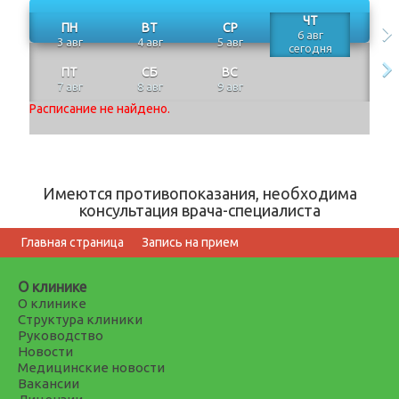
ЧТ
ПН
ВТ
СР
6 авг
3 авг
4 авг
5 авг
сегодня
ПТ
СБ
ВС
7 авг
8 авг
9 авг
Расписание не найдено.
Имеются противопоказания, необходима
консультация врача-специалиста
Главная страница
Запись на прием
О клинике
О клинике
Структура клиники
Руководство
Новости
Медицинские новости
Вакансии