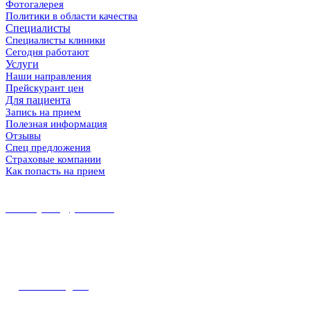
Фотогалерея
Политики в области качества
Специалисты
Специалисты клиники
Сегодня работают
Услуги
Наши направления
Прейскурант цен
Для пациента
Запись на прием
Полезная информация
Отзывы
Спец предложения
Страховые компании
Как попасть на прием
8 (86167) 5-37-89
8 (918) 100-56-00
midekeyams@yandex.ru
352800, г. Туапсе ул. Фрунзе, 57
Полная информация и схема проезда
Наш Instagram