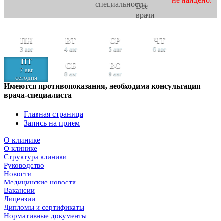
не найдено.
специальности
Все
врачи
ПН
ВТ
СР
ЧТ
3 авг
4 авг
5 авг
6 авг
ПТ
СБ
ВС
7 авг
8 авг
9 авг
сегодня
Имеются противопоказания, необходима консультация
врача-специалиста
Главная страница
Запись на прием
О клинике
О клинике
Структура клиники
Руководство
Новости
Медицинские новости
Вакансии
Лицензии
Дипломы и сертификаты
Нормативные документы