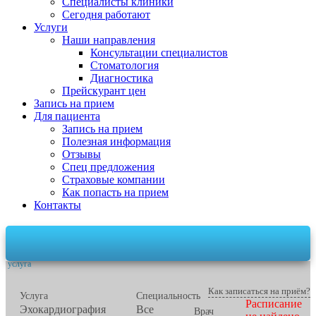
Специалисты клиники
Сегодня работают
Услуги
Наши направления
Консультации специалистов
Стоматология
Диагностика
Прейскурант цен
Запись на прием
Для пациента
Запись на прием
Полезная информация
Отзывы
Спец предложения
Страховые компании
Как попасть на прием
Контакты
1
2
3
Специальность, врач,
Время
Контактные данные
услуга
Как записаться на приём?
Услуга
Специальность
Расписание
Эхокардиография
Все
Врач