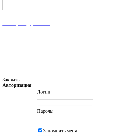
8 (86167) 5-37-89
8 (918) 100-56-00
midekeyams@yandex.ru
352800, г. Туапсе ул. Фрунзе, 57
Полная информация и схема проезда
Наш Instagram
Версия для слабовидящих
Закрыть
Авторизация
Логин:
Пароль:
Запомнить меня