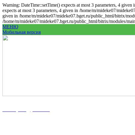
Warning: DateTime::setTime() expects at most 3 parameters, 4 given 
expects at most 3 parameters, 4 given in /home/m/mideke07/mideke07.
given in /home/m/mideke07/mideke07.bget.ru/public_html/bitrix/modul
/home/m/mideke07/mideke07.bget.ru/public_html/bitrix/modules/main/
МЕНЮ
Мобильная версия
8 (86167) 5-37-89
8 (918) 100-56-00
midekeyams@yandex.ru
352800, г. Туапсе ул. Фрунзе, 57
Полная информация и схема проезда