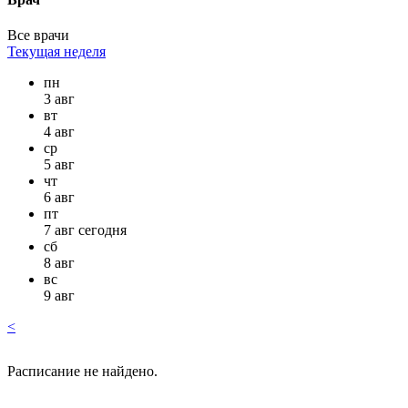
Все врачи
Текущая неделя
пн
3 авг
вт
4 авг
ср
5 авг
чт
6 авг
пт
7 авг сегодня
сб
8 авг
вс
9 авг
<
Расписание не найдено.