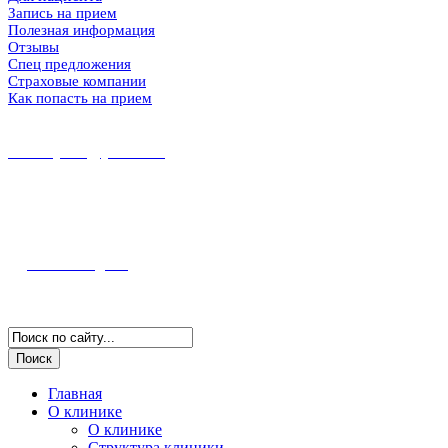
Запись на прием
Полезная информация
Отзывы
Спец предложения
Страховые компании
Как попасть на прием
8 (86167) 5-37-89
8 (918) 100-56-00
midekeyams@yandex.ru
352800, г. Туапсе ул. Фрунзе, 57
Полная информация и схема проезда
Наш Instagram
Версия для слабовидящих
Главная
О клинике
О клинике
Структура клиники