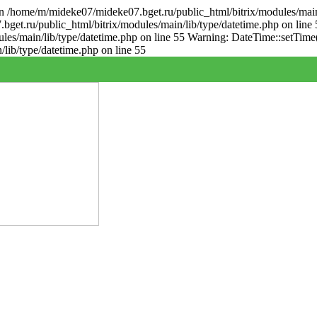
in /home/m/mideke07/mideke07.bget.ru/public_html/bitrix/modules/main
bget.ru/public_html/bitrix/modules/main/lib/type/datetime.php on line 
es/main/lib/type/datetime.php on line 55 Warning: DateTime::setTime()
lib/type/datetime.php on line 55