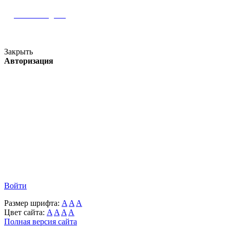
Наш Instagram
Версия для слабовидящих
Закрыть
Авторизация
Войти
Размер шрифта:
A
A
A
Цвет сайта:
A
A
A
A
Полная версия сайта