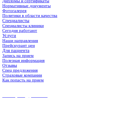
Дипломы и сертификаты
Нормативные документы
Фотогалерея
Политики в области качества
Специалисты
Специалисты клиники
Сегодня работают
Услуги
Наши направления
Прейскурант цен
Для пациента
Запись на прием
Полезная информация
Отзывы
Спец предложения
Страховые компании
Как попасть на прием
8 (86167) 5-37-89
8 (918) 100-56-00
midekeyams@yandex.ru
352800, г. Туапсе ул. Фрунзе, 57
Полная информация и схема проезда
Наш Instagram