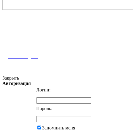
8 (86167) 5-37-89
8 (918) 100-56-00
midekeyams@yandex.ru
352800, г. Туапсе ул. Фрунзе, 57
Полная информация и схема проезда
Наш Instagram
Версия для слабовидящих
Закрыть
Авторизация
Логин:
Пароль:
Запомнить меня