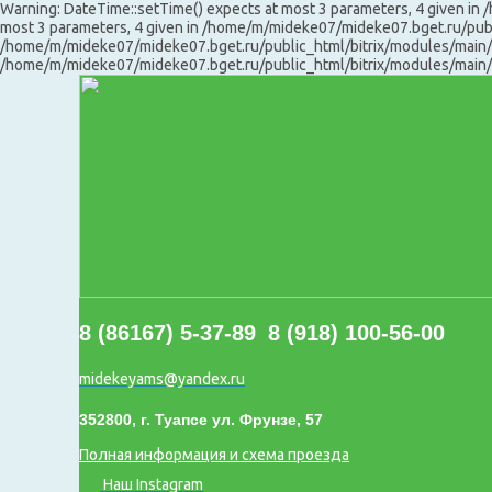
Warning: DateTime::setTime() expects at most 3 parameters, 4 given in
most 3 parameters, 4 given in /home/m/mideke07/mideke07.bget.ru/publi
/home/m/mideke07/mideke07.bget.ru/public_html/bitrix/modules/main/lib
/home/m/mideke07/mideke07.bget.ru/public_html/bitrix/modules/main/l
8 (86167) 5-37-89
8 (918) 100-56-00
midekeyams@yandex.ru
352800, г. Туапсе ул. Фрунзе, 57
Полная информация и схема проезда
Наш Instagram