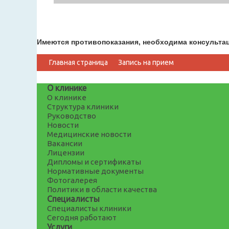
Имеются противопоказания, необходима консульта
Главная страница
Запись на прием
О клинике
О клинике
Структура клиники
Руководство
Новости
Медицинские новости
Вакансии
Лицензии
Дипломы и сертификаты
Нормативные документы
Фотогалерея
Политики в области качества
Специалисты
Специалисты клиники
Сегодня работают
Услуги