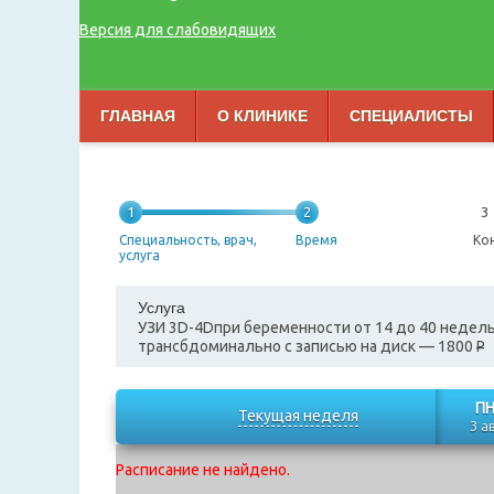
Версия для слабовидящих
ГЛАВНАЯ
О КЛИНИКЕ
СПЕЦИАЛИСТЫ
1
2
3
Специальность, врач,
Время
Ко
услуга
Услуга
УЗИ 3D-4Dпри беременности от 14 до 40 недел
трансбдоминально с записью на диск
— 1800
P
П
Текущая неделя
3 а
Расписание не найдено.