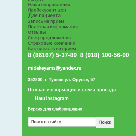
Наши направления
Прейскурант цен
Для пациента
Запись на прием
Полезная информация
Отзывы
Спец предложения
Страховые компании
Как попасть на прием
8 (86167) 5-37-89
8 (918) 100-56-00
midekeyams@yandex.ru
352800, г. Туапсе ул. Фрунзе, 57
Полная информация и схема проезда
Наш Instagram
Версия для слабовидящих