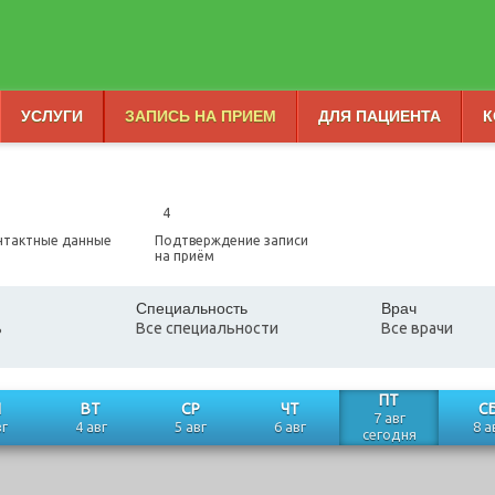
УСЛУГИ
ЗАПИСЬ НА ПРИЕМ
ДЛЯ ПАЦИЕНТА
К
4
нтактные данные
Подтверждение записи
на приём
Специальность
Врач
ь
Все специальности
Все врачи
ПТ
Н
ВТ
СР
ЧТ
С
7 авг
вг
4 авг
5 авг
6 авг
8 а
сегодня