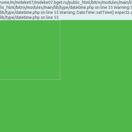
 /home/m/mideke07/mideke07.bget.ru/public_html/bitrix/modules/main/li
c_html/bitrix/modules/main/lib/type/datetime.php on line 55 Warning: D
/type/datetime.php on line 55 Warning: DateTime::setTime() expects at
ib/type/datetime.php on line 55