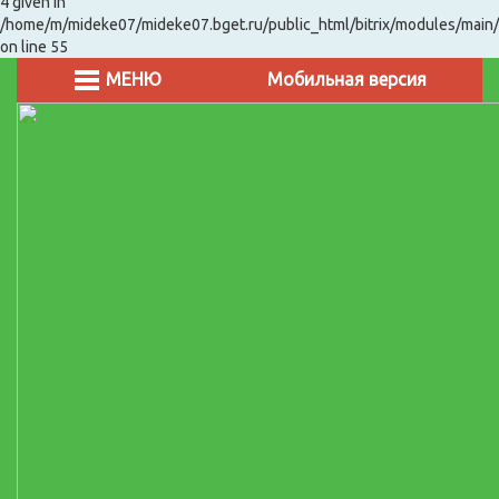
4 given in
/home/m/mideke07/mideke07.bget.ru/public_html/bitrix/modules/main/
on line 55
МЕНЮ
Мобильная версия