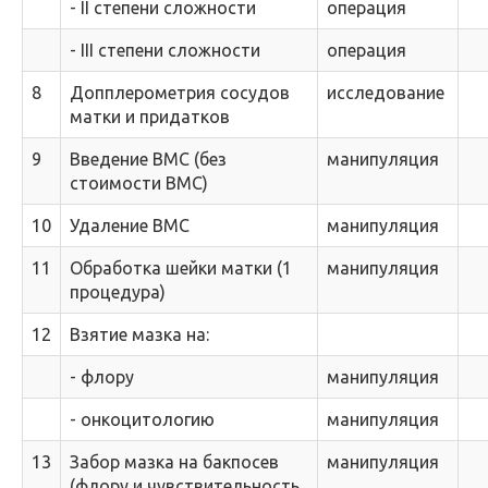
- II степени сложности
операция
- III степени сложности
операция
8
Допплерометрия сосудов
исследование
матки и придатков
9
Введение ВМС (без
манипуляция
стоимости ВМС)
10
Удаление ВМС
манипуляция
11
Обработка шейки матки (1
манипуляция
процедура)
12
Взятие мазка на:
- флору
манипуляция
- онкоцитологию
манипуляция
13
Забор мазка на бакпосев
манипуляция
(флору и чувствительность