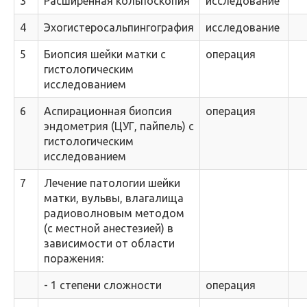
3
Расширенная кольпоскопия
исследование
4
Эхогистеросальпингография
исследование
5
Биопсия шейки матки с
операция
гистологическим
исследованием
6
Аспирационная биопсия
операция
эндометрия (ЦУГ, пайпель) с
гистологическим
исследованием
7
Лечение патологии шейки
матки, вульвы, влагалища
радиоволновым методом
(с местной анестезией) в
зависимости от области
поражения:
- 1 степени сложности
операция