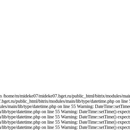
in /home/m/mideke07/mideke07.bget.ru/public_html/bitrix/modules/main
bget.ru/public_html/bitrix/modules/main/lib/type/datetime.php on line 
es/main/lib/type/datetime.php on line 55 Warning: DateTime::setTime()
ib/type/datetime.php on line 55 Warning: DateTime::setTime() expects 
ib/type/datetime.php on line 55 Warning: DateTime::setTime() expects 
ib/type/datetime.php on line 55 Warning: DateTime::setTime() expects 
ib/type/datetime.php on line 55 Warning: DateTime::setTime() expects 