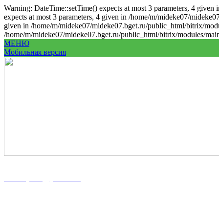
Warning: DateTime::setTime() expects at most 3 parameters, 4 given 
expects at most 3 parameters, 4 given in /home/m/mideke07/mideke07.
given in /home/m/mideke07/mideke07.bget.ru/public_html/bitrix/modul
/home/m/mideke07/mideke07.bget.ru/public_html/bitrix/modules/main/
МЕНЮ
Мобильная версия
8 (86167) 5-37-89
8 (918) 100-56-00
midekeyams@yandex.ru
352800, г. Туапсе ул. Фрунзе, 57
Полная информация и схема проезда