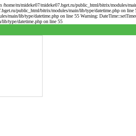
in /home/m/mideke07/mideke07.bget.ru/public_html/bitrix/modules/main
bget.ru/public_html/bitrix/modules/main/lib/type/datetime.php on line 
es/main/lib/type/datetime.php on line 55 Warning: DateTime::setTime()
lib/type/datetime.php on line 55