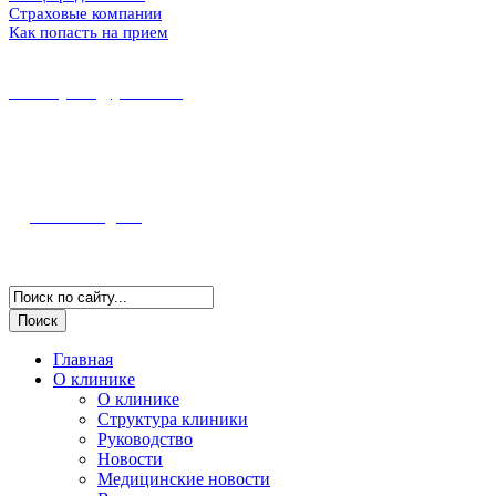
Страховые компании
Как попасть на прием
8 (86167) 5-37-89
8 (918) 100-56-00
midekeyams@yandex.ru
352800, г. Туапсе ул. Фрунзе, 57
Полная информация и схема проезда
Наш Instagram
Версия для слабовидящих
Главная
О клинике
О клинике
Структура клиники
Руководство
Новости
Медицинские новости