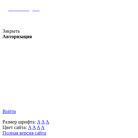
Наш Instagram
Версия для слабовидящих
Закрыть
Авторизация
Войти
Размер шрифта:
A
A
A
Цвет сайта:
A
A
A
A
Полная версия сайта