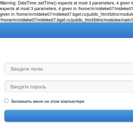
Warning: DateTime::setTime() expects at most 3 parameters, 4 given i
expects at most 3 parameters, 4 given in /home/m/mideke07/mideke07.b
given in /home/m/mideke07/mideke07.bget.ru/public_html/bitrix/module
/home/m/mideke07/mideke07.bget.ru/public_html/bitrix/modules/main/li
Меню
Запомнить меня на этом компьютере