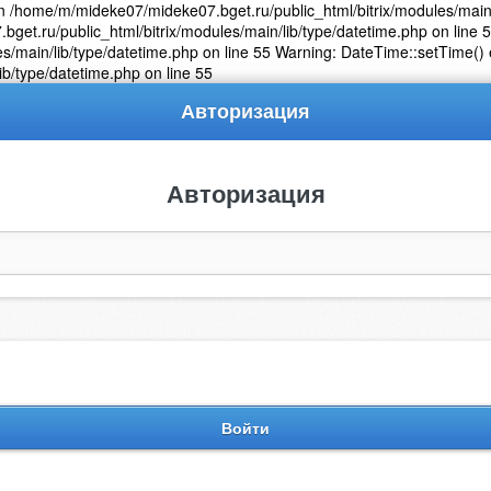
n /home/m/mideke07/mideke07.bget.ru/public_html/bitrix/modules/main/
get.ru/public_html/bitrix/modules/main/lib/type/datetime.php on line 
s/main/lib/type/datetime.php on line 55 Warning: DateTime::setTime() 
b/type/datetime.php on line 55
Авторизация
Авторизация
Войти