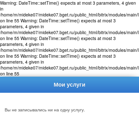
Warning: DateTime::setTime() expects at most 3 parameters, 4 given
in
/home/m/mideke07/mideke07.bget.ru/public_html/bitrix/modules/main/l
on line 55 Warning: DateTime::setTime() expects at most 3
parameters, 4 given in
/home/m/mideke07/mideke07.bget.ru/public_html/bitrix/modules/main/l
on line 55 Warning: DateTime::setTime() expects at most 3
parameters, 4 given in
/home/m/mideke07/mideke07.bget.ru/public_html/bitrix/modules/main/l
on line 55 Warning: DateTime::setTime() expects at most 3
parameters, 4 given in
/home/m/mideke07/mideke07.bget.ru/public_html/bitrix/modules/main/l
on line 55
Мои услуги
Меню
Проф
Вы не записывались ни на одну услугу.