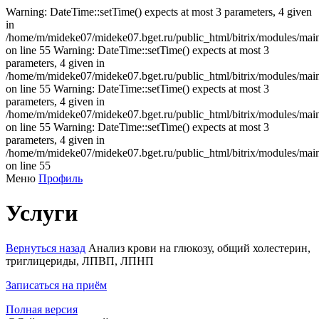
Warning: DateTime::setTime() expects at most 3 parameters, 4 given
in
/home/m/mideke07/mideke07.bget.ru/public_html/bitrix/modules/main/
on line 55 Warning: DateTime::setTime() expects at most 3
parameters, 4 given in
/home/m/mideke07/mideke07.bget.ru/public_html/bitrix/modules/main/
on line 55 Warning: DateTime::setTime() expects at most 3
parameters, 4 given in
/home/m/mideke07/mideke07.bget.ru/public_html/bitrix/modules/main/
on line 55 Warning: DateTime::setTime() expects at most 3
parameters, 4 given in
/home/m/mideke07/mideke07.bget.ru/public_html/bitrix/modules/main/
on line 55
Меню
Профиль
Услуги
Вернуться назад
Анализ крови на глюкозу, общий холестерин,
триглицериды, ЛПВП, ЛПНП
Записаться на приём
Полная версия