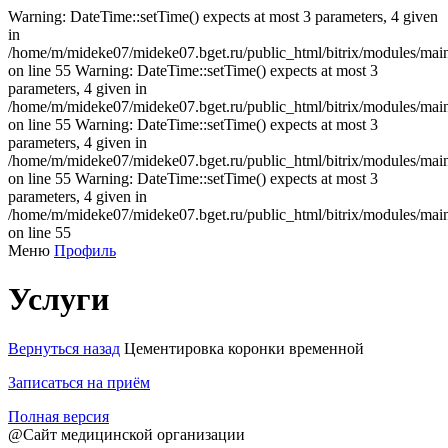
Warning: DateTime::setTime() expects at most 3 parameters, 4 given
in
/home/m/mideke07/mideke07.bget.ru/public_html/bitrix/modules/main/
on line 55 Warning: DateTime::setTime() expects at most 3
parameters, 4 given in
/home/m/mideke07/mideke07.bget.ru/public_html/bitrix/modules/main/
on line 55 Warning: DateTime::setTime() expects at most 3
parameters, 4 given in
/home/m/mideke07/mideke07.bget.ru/public_html/bitrix/modules/main/
on line 55 Warning: DateTime::setTime() expects at most 3
parameters, 4 given in
/home/m/mideke07/mideke07.bget.ru/public_html/bitrix/modules/main/
on line 55
Меню
Профиль
Услуги
Вернуться назад
Цементировка коронки временной
Записаться на приём
Полная версия
@Сайт медицинской организации