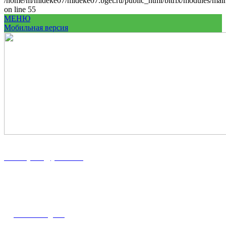
/home/m/mideke07/mideke07.bget.ru/public_html/bitrix/modules/main/
on line 55
МЕНЮ
Мобильная версия
8 (86167) 5-37-89
8 (918) 100-56-00
midekeyams@yandex.ru
352800, г. Туапсе ул. Фрунзе, 57
Полная информация и схема проезда
Наш Instagram