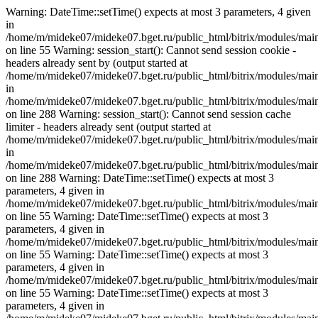
Warning: DateTime::setTime() expects at most 3 parameters, 4 given
in
/home/m/mideke07/mideke07.bget.ru/public_html/bitrix/modules/main/
on line 55 Warning: session_start(): Cannot send session cookie -
headers already sent by (output started at
/home/m/mideke07/mideke07.bget.ru/public_html/bitrix/modules/main/
in
/home/m/mideke07/mideke07.bget.ru/public_html/bitrix/modules/main
on line 288 Warning: session_start(): Cannot send session cache
limiter - headers already sent (output started at
/home/m/mideke07/mideke07.bget.ru/public_html/bitrix/modules/main/
in
/home/m/mideke07/mideke07.bget.ru/public_html/bitrix/modules/main
on line 288 Warning: DateTime::setTime() expects at most 3
parameters, 4 given in
/home/m/mideke07/mideke07.bget.ru/public_html/bitrix/modules/main/
on line 55 Warning: DateTime::setTime() expects at most 3
parameters, 4 given in
/home/m/mideke07/mideke07.bget.ru/public_html/bitrix/modules/main/
on line 55 Warning: DateTime::setTime() expects at most 3
parameters, 4 given in
/home/m/mideke07/mideke07.bget.ru/public_html/bitrix/modules/main/
on line 55 Warning: DateTime::setTime() expects at most 3
parameters, 4 given in