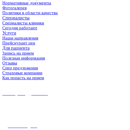
Нормативные документы
Фотогалерея
Политики в области качества
Специалисты
Специалисты клиники
Сегодня работают
Услуги
Наши направления
Прейскурант цен
Для пациента
Запись на прием
Полезная информация
Отзывы
Спец предложения
Страховые компании
Как попасть на прием
8 (86167) 5-37-89
8 (918) 100-56-00
midekeyams@yandex.ru
352800, г. Туапсе ул. Фрунзе, 57
Полная информация и схема проезда
Наш Instagram